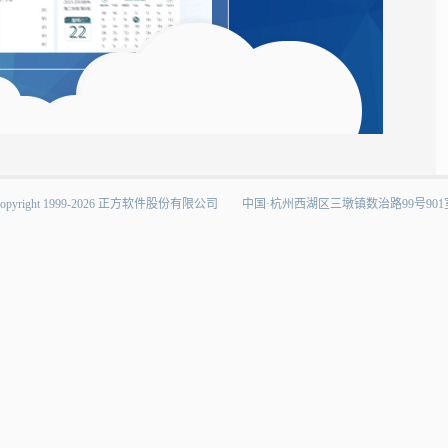
pyright1999-2026正方软件股份有限公司中国·杭州西湖区三墩镇数治路99号901